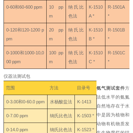
0-60和60-600 ppm
10 pp
纳氏比
K-1510
R-1501A
m
色法
A *
*
0-120和120-1200 p
20 pp
纳氏比
K-1510
R-1501B
pm
m
色法
B *
*
0-1000和1000-10,0
100 pp
纳氏比
K-1510
R-1501C
00 ppm
m
色法
C *
*
仪器法测试包
范围
方法
目录号
氨气测试套件
方
法
低水平的氨氮
0-3.00和0-60.0 ppm
水杨酸盐法
K-1413
自然地存在于水
中是因为植物和
0-7.00 ppm
纳氏比色法
K-1503 *
动物有机物质发
0-14.0 ppm
纳氏比色法
K-1523 *
生生物腐烂的结