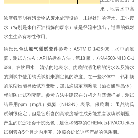
果，地表水中高
浓度氨表明有污染物从废水处理设施、未经处理的污水、工业废
水（特别是来自石油精炼的废水）或是径流中流出，过量的氨对
水生生命有毒性作用。
纳氏比色法
氨气测试套件
参考：ASTM D 1426-08，水中的氨
氮，测试方法A；APHA标准方法，第18 版，方法4500-NH3 C-1
988。
在饮用水、清洁的地表水、优质的消化后的污水以及海水
的测试中使用纳氏试剂来测定氨的浓度。在一些水体中，钙和镁
的浓缩物能导致试剂变暗，加几滴稳定剂溶液（酒石酸钾晶体）
就能防止试剂变暗。参考方法中建议在分析之前蒸馏样品，测试
结果用ppm（mg/L）氨氮（NH3-N）表示。
保质期： 虽然纳氏
试剂很稳定，但是它所含的高浓度碱性成分能损害玻璃试剂瓶，
产生的沉淀物会干扰比色，建议将储存的CHEMets和VACUettes
试剂管在5个月之内用完。冷藏会延长这些产品的保质期。