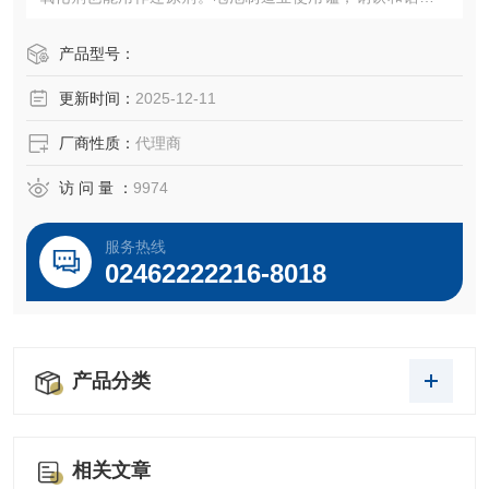
业也用铝作为合金的金属，饮用水中锰的浓度不应该超过0.0
5mg/L。锰的浓度大于0.05mg/L时会使水产生怪味，导致洗
产品型号：
涤的衣物退色并且表面变脆。
更新时间：
2025-12-11
厂商性质：
代理商
访 问 量 ：
9974
服务热线
02462222216-8018
产品分类
相关文章