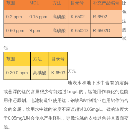
范围
MDL
方法
目录号
补充产品编号
比
色
0-2 ppm
0.15 ppm
高碘酸
K-6502
R-6502
法
测
0-60 ppm
9 ppm
高碘酸
K-6502D
R-6502D
试
包
范围
方法
目录号
方法
0-30.0 ppm
高碘酸
K-6503
地表水和地下水中含有的溶解
或悬浮的锰的含量很少有能超过1mg/L的，锰能用作氧化剂也能
用作还原剂。电池制造业使用锰，钢铁和铝制造业也用铝作为合
金的金属，饮用水中锰的浓度不应该超过0.05mg/L。锰的浓度大
于0.05mg/L时会使水产生怪味，导致洗涤的衣物退色并且表面变
脆。