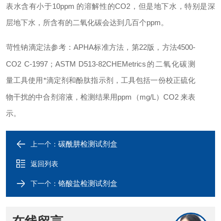
表水含有小于10ppm 的溶解性的CO
2
，但是地下水，特别是深
层地下水，所含有的二氧化碳会达到几百个ppm。
苛性钠滴定法
参考：APHA标准方法，第22版，方法4500-
CO
2
C-1997；ASTM D513-82
CHEMetrics的二氧化碳测
量工具使用*滴定剂和酚肽指示剂，工具包括一份校正硫化
物干扰的中合剂溶液，检测结果用ppm（mg/L）CO
2
来表
示。
碳酰肼检测试剂盒
上一个：
返回列表
铬酸盐检测试剂盒
下一个：