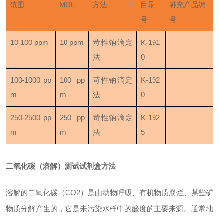
范围
MDL
方法
目录
补充产品编
号
号
10-100 ppm
10 ppm
苛性钠滴定
K-191
法
0
100-1000 pp
100 pp
苛性钠滴定
K-192
m
m
法
0
250-2500 pp
250 pp
苛性钠滴定
K-192
m
m
法
5
二氧化碳（溶解）测试试剂盒
方法
溶解的二氧化碳（CO
2
）是由动物呼吸、有机物质腐烂、某些矿
物质分解产生的，它是未污染水样中的酸度的主要来源。通常地