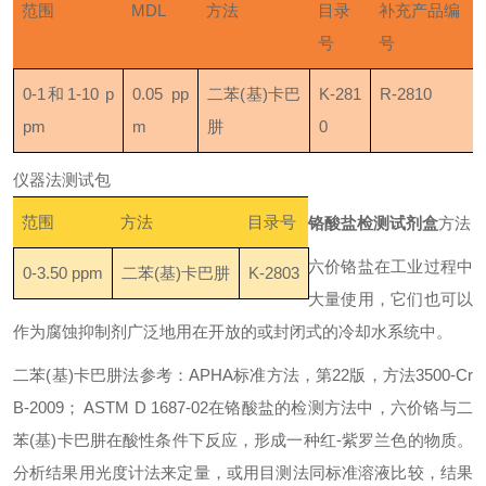
范围
MDL
方法
目录
补充产品编
号
号
0-1和1-10 p
0.05 pp
二苯(基)卡巴
K-281
R-2810
pm
m
肼
0
仪器法测试包
范围
方法
目录号
铬酸盐检测试剂盒
方法
六价铬盐在工业过程中
0-3.50 ppm
二苯(基)卡巴肼
K-2803
大量使用，它们也可以
作为腐蚀抑制剂广泛地用在开放的或封闭式的冷却水系统中。
二苯(基)卡巴肼法
参考：APHA标准方法，第22版，方法3500-Cr
B-2009； ASTM D 1687-02
在铬酸盐的检测方法中，六价铬与二
苯(基)卡巴肼在酸性条件下反应，形成一种红-紫罗兰色的物质。
分析结果用光度计法来定量，或用目测法同标准溶液比较，结果